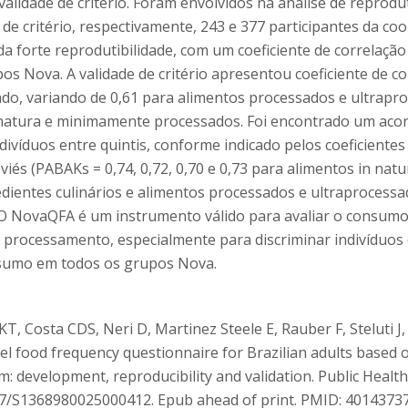
 validade de critério. Foram envolvidos na análise de reprodu
 de critério, respectivamente, 243 e 377 participantes da co
da forte reprodutibilidade, com um coeficiente de correlação
os Nova. A validade de critério apresentou coeficiente de c
do, variando de 0,61 para alimentos processados e ultrapro
 natura e minimamente processados. Foi encontrado um acor
indivíduos entre quintis, conforme indicado pelos coeficiente
 viés (PABAKs = 0,74, 0,72, 0,70 e 0,73 para alimentos in na
dientes culinários e alimentos processados e ultraprocessa
 O NovaQFA é um instrumento válido para avaliar o consumo
 processamento, especialmente para discriminar indivíduos
sumo em todos os grupos Nova.
T, Costa CDS, Neri D, Martinez Steele E, Rauber F, Steluti J,
el food frequency questionnaire for Brazilian adults based
em: development, reproducibility and validation. Public Heal
017/S1368980025000412. Epub ahead of print. PMID: 40143737