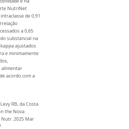
tibilidade e na
orte NutriNet
 intraclasse de 0,91
orrelação
cessados a 0,65
do substancial na
s kappa ajustados
tura e minimamente
dos,
 alimentar
 de acordo com a
 Levy RB, da Costa
 on the Nova
th Nutr. 2025 Mar
.