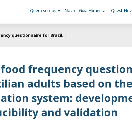
Quem somos
Nova
Guia Alimentar
Quest Nov
ency questionnaire for Brazil...
 food frequency questio
zilian adults based on th
ication system: developm
cibility and validation
5