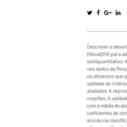
Descrever o desen
(NovaQFA) para adu
semiquantitativo. 
nos dados da Pesqu
os alimentos que p
validade de critér
avaliados. A repro
ocasiões. A valida
com a média de do
coeficientes de co
acordo na classific