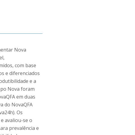
imentar Nova
l,
umidos, com base
os e diferenciados
dutibilidade e a
grupo Nova foram
 NovaQFA em duas
tiva do NovaQFA
va24h). Os
 e avaliou-se o
para prevalência e