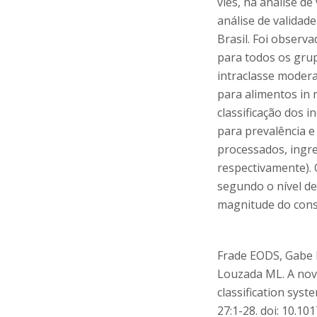
viés, na análise de
análise de validade
Brasil. Foi observa
para todos os grup
intraclasse modera
para alimentos in
classificação dos 
para prevalência e
processados, ingre
respectivamente).
segundo o nível de
magnitude do con
Frade EODS, Gabe K
Louzada ML.
A nov
classification syst
27:1-28. doi: 10.1