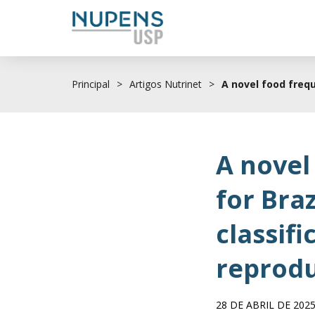
Principal
>
Artigos Nutrinet
>
A novel food frequ
A novel
for Bra
classif
reprodu
28 DE ABRIL DE 202