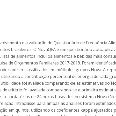
volvimento e a validação do Questionário de Frequência Al
ltos brasileiros. O NovaQFA é um questionário autoaplicáve
A lista de alimentos inclui os alimentos e bebidas mais cons
isa de Orçamentos Familiares 2017-2018. Foram identificad
oderiam ser classificados em múltiplos grupos Nova. A repro
io utilizando a contribuição percentual de energia de cada 
dutibilidade foi avaliada comparando-se as estimativas do
de de critério foi avaliada comparando-se a primeira estima
is recordatórios de 24 horas baseados no sistema Nova (No
rrelação intraclasse para ambas as análises foram estimados
ação em quintis, utilizando os coeficientes kappa ajustados 