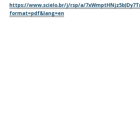
https://www.scielo.br/j/rsp/a/7xWmptHNjz5bJDy7
format=pdf&lang=en