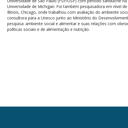
Universidade de São Paulo (FSP/USP) com período sanduíche na 
Universidade de Michigan. Foi também pesquisadora em nível de
Illinois, Chicago, onde trabalhou com avaliação do ambiente soc
consultora para a Unesco junto ao Ministério do Desenvolvimento 
pesquisa: ambiente social e alimentar e suas relações com obesi
políticas sociais e de alimentação e nutrição.